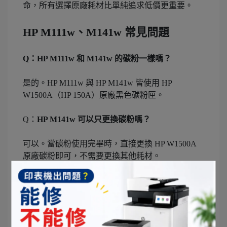
命，所有選擇原廠耗材比單純追求低價更重要。
HP M111w、M141w 常見問題
Q：HP M111w 和 M141w 的碳粉一樣嗎？
是的。HP M111w 與 HP M141w 皆使用 HP
W1500A（HP 150A）原廠黑色碳粉匣。
Q：
HP M141w 可以只更換碳粉嗎？
可以。當碳粉使用完畢時，直接更換 HP W1500A
原廠碳粉即可，不需要更換其他耗材。
Q：
HP M111w 出現列印模糊是碳粉沒了嗎？
不一定。除了碳粉不足之外，紙張品質、機器設定
或設備狀態也可能影響列印品質。若更換碳粉後仍