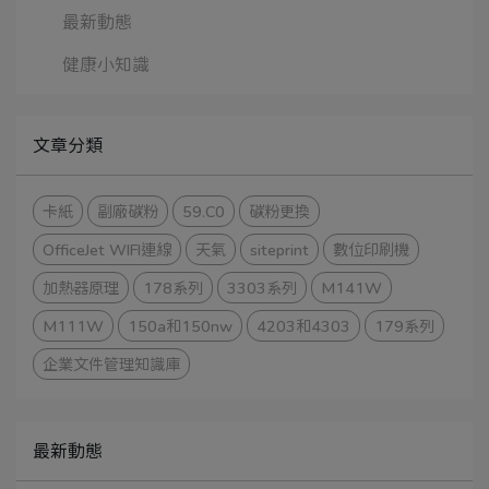
最新動態
健康小知識
文章分類
卡紙
副廠碳粉
59.C0
碳粉更換
OfficeJet WIFI連線
天氣
siteprint
數位印刷機
加熱器原理
178系列
3303系列
M141W
M111W
150a和150nw
4203和4303
179系列
企業文件管理知識庫
最新動態