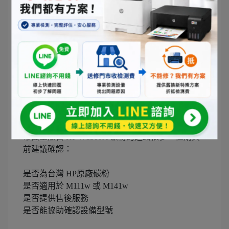
有異常，建議進一步檢查設備狀況。
Q：
HP M111w、M141w 適合家用嗎？
非常適合。兩款機器體積小巧、列印速度快，加上
HP W1500A 原廠碳粉更換簡單，是目前相當熱門的
家用黑白雷射印表機。
Q：
選購 HP M111w、M141w 碳粉時需要注意什
麼？
市面上販售 HP W1500A 碳粉的通路很多，但購買
前建議確認：
是否為台灣 HP原廠碳粉
是否適用於 M111w 或 M141w
是否提供售後服務
是否能協助確認設備型號