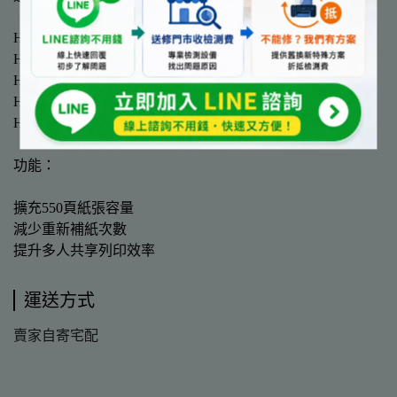
HP LaserJet Pro M402 系列
HP LaserJet Pro M426 系列
HP LaserJet Pro M404 系列
HP LaserJet Pro M428 系列
HP 4003 / 4103 / M406 系列部分機種
功能：
擴充550頁紙張容量
減少重新補紙次數
提升多人共享列印效率
運送方式
賣家自寄宅配