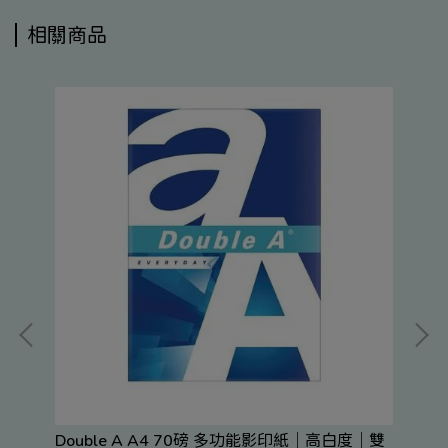
相關商品
5包
度
NT
素＋
Double A A4 70磅 多功能影印紙｜高白度｜雙