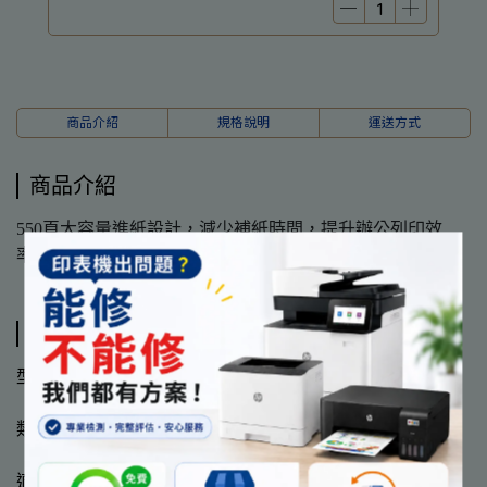
商品介紹
規格說明
運送方式
商品介紹
550頁大容量進紙設計，減少補紙時間，提升辦公列印效
率。
規格說明
型號：D9P29A
類型：550頁進紙匣進紙器
適用機型：